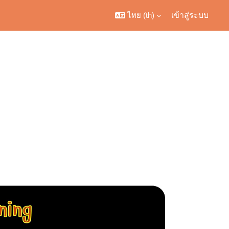
ไทย ‎(th)‎
เข้าสู่ระบบ