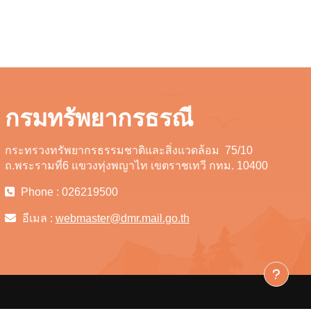
กรมทรัพยากรธรณี
กระทรวงทรัพยากรธรรมชาติและสิ่งแวดล้อม 75/10
ถ.พระรามที่6 แขวงทุ่งพญาไท เขตราชเทวี กทม. 10400
Phone : 026219500
อีเมล :
webmaster@dmr.mail.go.th